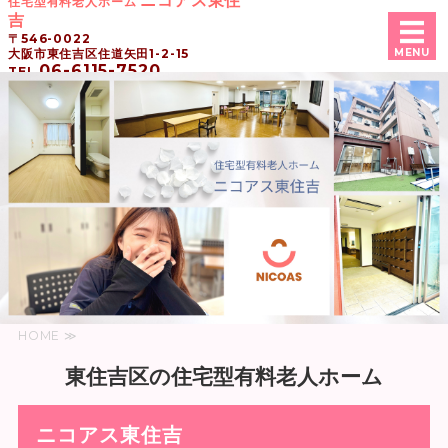
ニコアス東住
住宅型有料老人ホーム
吉
〒546-0022
大阪市東住吉区住道矢田1-2-15
MENU
06-6115-7520
TEL
トップページ
ホーム概要
入居費用
入居お申込み
採用情報
HOME ≫
東住吉区の住宅型有料老人ホーム
ニコアス東住吉