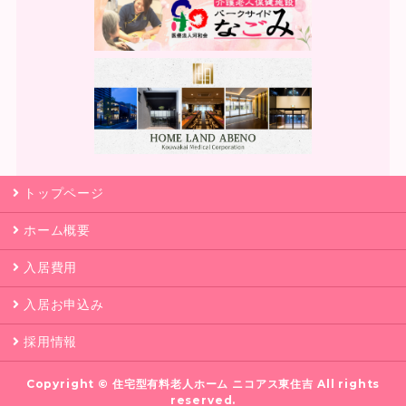
トップページ
ホーム概要
入居費用
入居お申込み
採用情報
Copyright ©
住宅型有料老人ホーム ニコアス東住吉
All rights
reserved.